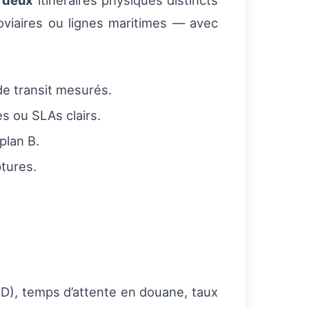
s
deux
itinéraires physiques distincts
roviaires ou lignes maritimes — avec
 de transit mesurés.
s ou SLAs clairs.
plan B.
ptures.
TD), temps d’attente en douane, taux