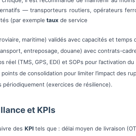
r critique, il est recommandé de maintenir au moin
ternatifs — transporteurs routiers, opérateurs fer
tés (par exemple
taux
de service
erroviaire, maritime) validés avec capacités et temps
transport, entreposage, douane) avec contrats-cadre
 réel (TMS, GPS, EDI) et SOPs pour l’activation du 
 points de consolidation pour limiter l’impact des ru
 périodiquement (exercices de résilience).
llance et KPIs
uivre des
KPI
tels que : délai moyen de livraison (O