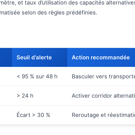
tre, et taux d’utilisation des capacités alternatives. 
atisée selon des règles prédéfinies.
Seuil d’alerte
Action recommandée
< 95 % sur 48 h
Basculer vers transporteu
> 24 h
Activer corridor alternat
Écart > 30 %
Reroutage et réestimat