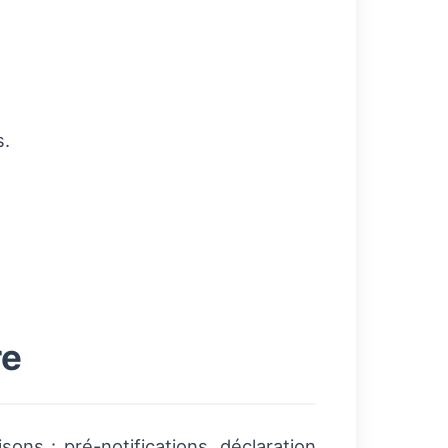
s.
re
ons : pré-notifications, déclaration