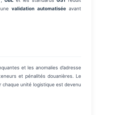
T
,
UBL
et les standards
GS1
réduit
t une
validation automatisée
avant
anquantes et les anomalies d’adresse
teneurs et pénalités douanières. Le
ur chaque unité logistique est devenu