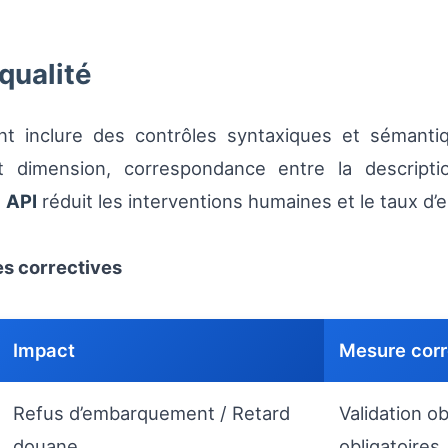
 qualité
nt inclure des contrôles syntaxiques et sémantiq
t dimension, correspondance entre la descript
t
API
réduit les interventions humaines et le taux d’e
es correctives
Impact
Mesure corr
Refus d’embarquement / Retard
Validation o
douane
obligatoires