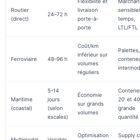
Flexibilité et
Marchan
Routier
livraison
sensible
24–72 h
(direct)
porte-à-
temps,
porte
LTL/FTL
Coût/km
Palettes,
inférieur sur
Ferroviaire
48–96 h
contene
volumes
intermo
réguliers
5–14
Contene
Économie
Maritime
jours
20’ et 40
sur grands
(coastal)
(selon
grande
volumes
escales)
quantité
Optimisation
Supply c
Multimodal
Variable