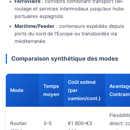
Ferroviaire
: corridors combinant transport rail-
roulage et services intermodaux jusqu’aux hubs
portuaires espagnols.
Maritime/Feeder
: conteneurs expédiés depuis
ports du nord de l’Europe ou transbordés via
méditerranée.
Comparaison synthétique des modes
Coût estimé
Temps
Avantage
Mode
(par
moyen
Contrain
camion/cont.)
Flexibili
Routier
3–5
€1 800–€3
direct; c