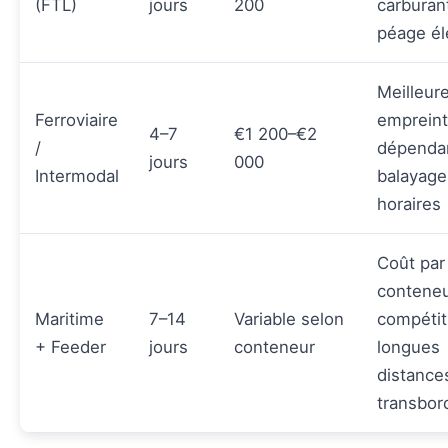
(FTL)
jours
200
carburan
péage él
Meilleur
Ferroviaire
emprein
4–7
€1 200–€2
/
dépenda
jours
000
Intermodal
balayage
horaires
Coût par
contene
Maritime
7–14
Variable selon
compétiti
+ Feeder
jours
conteneur
longues
distance
transbo