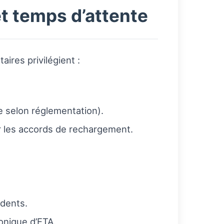
et temps d’attente
ires privilégient :
e selon réglementation).
ser les accords de rechargement.
idents.
onique d’ETA.