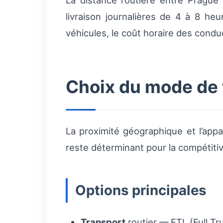
La distance routière entre Prague 
livraison journalières de 4 à 8 heu
véhicules, le coût horaire des conduc
Choix du mode de 
La proximité géographique et l’app
reste déterminant pour la compétiti
Options principales
Transport
routier — FTL (Full Tr