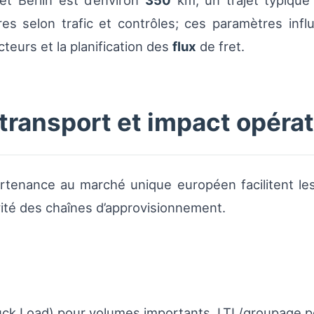
et Berlin est d’environ
350
km, un trajet typique
res selon trafic et contrôles; ces paramètres inf
teurs et la planification des
flux
de fret.
transport et impact opérat
artenance au marché unique européen facilitent le
vité des chaînes d’approvisionnement.
uck Load) pour volumes importants, LTL/groupage po