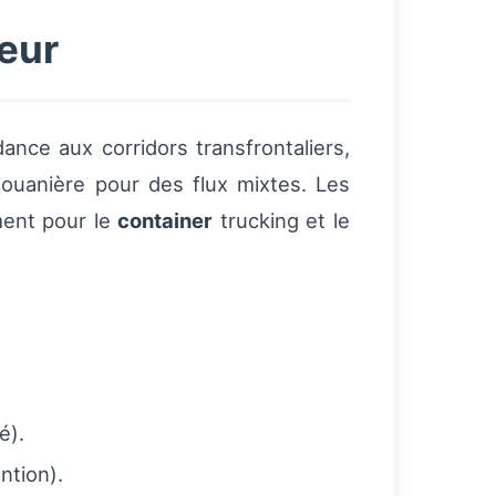
ieur
nce aux corridors transfrontaliers,
douanière pour des flux mixtes. Les
ment pour le
container
trucking et le
é).
ntion).