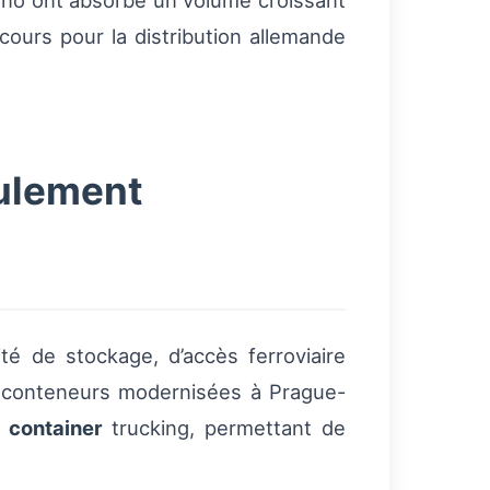
 Brno ont absorbé un volume croissant
ours pour la distribution allemande
culement
é de stockage, d’accès ferroviaire
à conteneurs modernisées à Prague-
e
container
trucking, permettant de