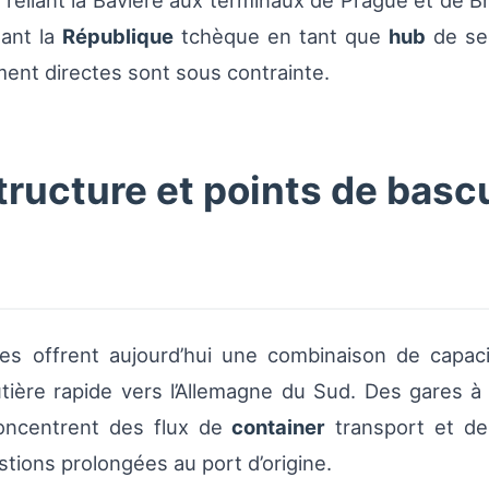
es reliant la Bavière aux terminaux de Prague et de
nant la
République
tchèque en tant que
hub
de sec
ment directes sont sous contrainte.
tructure et points de bas
s offrent aujourd’hui une combinaison de capacit
utière rapide vers l’Allemagne du Sud. Des gares 
concentrent des flux de
container
transport et d
tions prolongées au port d’origine.