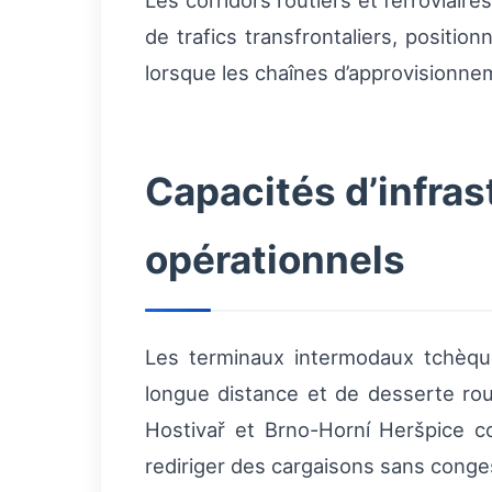
Les corridors routiers et ferroviair
de trafics transfrontaliers, position
lorsque les chaînes d’approvisionne
Capacités d’infras
opérationnels
Les terminaux intermodaux tchèque
longue distance et de desserte ro
Hostivař et Brno-Horní Heršpice 
rediriger des cargaisons sans conges