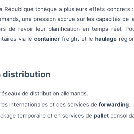
la République tchèque a plusieurs effets concrets 
llemands, une pression accrue sur les capacités de 
s de revoir leur planification en temps réel. Po
taires via le
container
freight et le
haulage
région
distribution
 réseaux de distribution allemands.
res internationales et des services de
forwarding
.
ockage temporaire et en services de
pallet
consolida