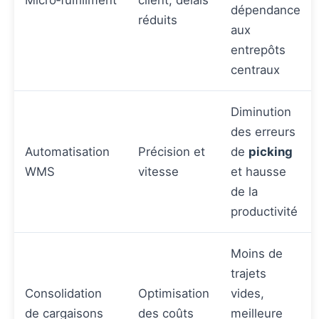
Micro‑fulfillment
client, délais
dépendance
réduits
aux
entrepôts
centraux
Diminution
des erreurs
Automatisation
Précision et
de
picking
WMS
vitesse
et hausse
de la
productivité
Moins de
trajets
Consolidation
Optimisation
vides,
de cargaisons
des coûts
meilleure