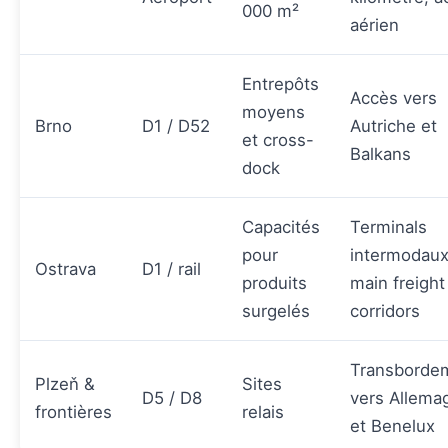
000 m²
aérien
Entrepôts
Accès vers
moyens
Brno
D1 / D52
Autriche et
et cross-
Balkans
dock
Capacités
Terminals
pour
intermodaux
Ostrava
D1 / rail
produits
main freight
surgelés
corridors
Transborde
Plzeň &
Sites
D5 / D8
vers Allema
frontières
relais
et Benelux