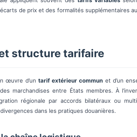
rale appliquent souvent des
tarifs variables
selon 
s écarts de prix et des formalités supplémentaires au
t structure tarifaire
 en œuvre d’un
tarif extérieur commun
et d’un ense
e des marchandises entre États membres. À l’inv
tégration régionale par accords bilatéraux ou mu
es divergences dans les pratiques douanières.