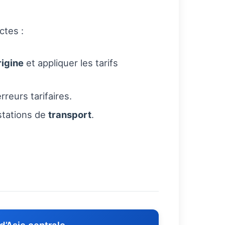
ctes :
rigine
et appliquer les tarifs
reurs tarifaires.
estations de
transport
.