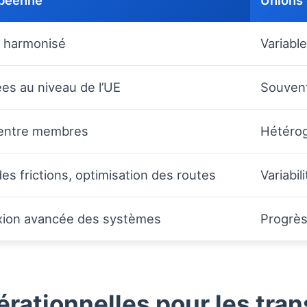
opéenne
Unions 
 harmonisé
Variabl
es au niveau de l’UE
Souvent
entre membres
Hétérog
es frictions, optimisation des routes
Variabil
xion avancée des systèmes
Progrès
ationnelles pour les tran