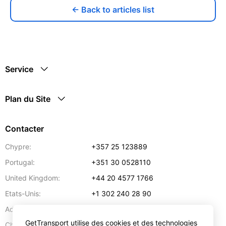
← Back to articles list
Service
Plan du Site
Contacter
Chypre:
+357 25 123889
Portugal:
+351 30 0528110
United Kingdom:
+44 20 4577 1766
Etats-Unis:
+1 302 240 28 90
Adresse:
info@gettransport.com
GetTransport utilise des cookies et des technologies
57 Spyrou Kyprianou
,
Larnaca
6051
Chypre: