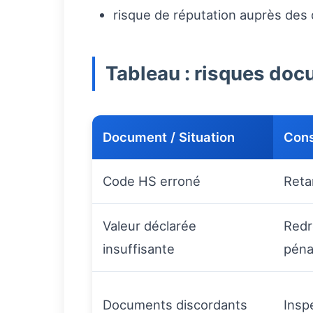
risque de réputation auprès des 
Tableau : risques doc
Document / Situation
Cons
Code HS erroné
Reta
Valeur déclarée
Redr
insuffisante
péna
Documents discordants
Insp