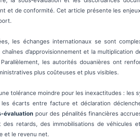
faire, la sous‑évaluation et les discordances doc
 et de conformité. Cet article présente les enje
port.
es, les échanges internationaux se sont complex
chaînes d’approvisionnement et la multiplication 
arallèlement, les autorités douanières ont renfor
ministratives plus coûteuses et plus visibles.
s une tolérance moindre pour les inexactitudes : le
les écarts entre facture et déclaration déclench
s‑évaluation
pour des pénalités financières accrues
t des retards, des immobilisations de véhicules e
 et le revenu net.