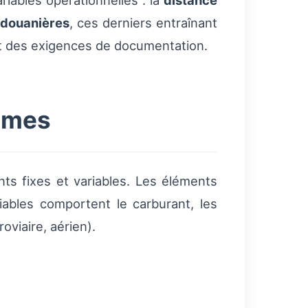
ariables opérationnelles : la
distance
s
douanières
, ces derniers entraînant
 et des exigences de documentation.
ismes
ts fixes et variables. Les éléments
riables comportent le carburant, les
oviaire, aérien).