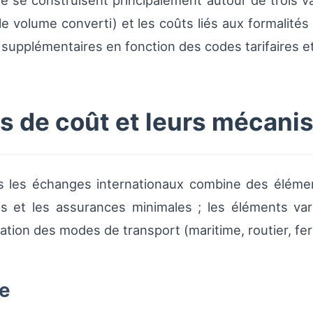
ère se construisent principalement autour de trois v
le volume converti) et les coûts liés aux formalité
is supplémentaires en fonction des codes tarifaires
rs de coût et leurs mécan
ns les échanges internationaux combine des élémen
tifs et les assurances minimales ; les éléments va
tion des modes de transport (maritime, routier, ferr
e