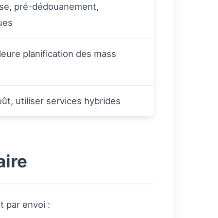
cise, pré-dédouanement,
ues
leure planification des mass
oût, utiliser services hybrides
aire
t par envoi :