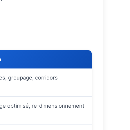
n
res, groupage, corridors
age optimisé, re-dimensionnement