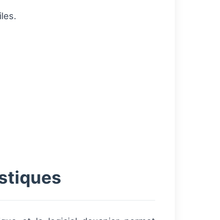
les.
istiques