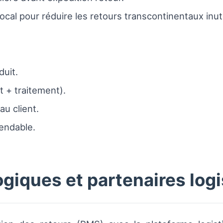
local pour réduire les retours transcontinentaux inuti
duit.
 + traitement).
u client.
endable.
giques et partenaires log