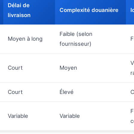
Délai de
Complexité douanière
I
livraison
Faible (selon
Moyen à long
F
fournisseur)
V
Court
Moyen
r
Court
Élevé
C
F
Variable
Variable
c