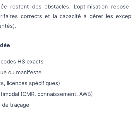
igée restent des obstacles. L’optimisation repos
tarifaires corrects et la capacité à gérer les ex
entés).
ndée
t codes HS exacts
que ou manifeste
s, licences spécifiques)
ltimodal (CMR, connaissement, AWB)
 de traçage