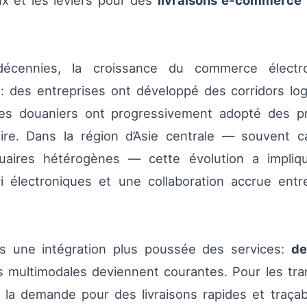
x et les leviers pour des
livraisons e‑commerce t
écennies, la croissance du commerce électro
: des entreprises ont développé des corridors logi
imes douaniers ont progressivement adopté des pr
aire. Dans la région d’Asie centrale — souvent ca
rtuaires hétérogènes — cette évolution a impli
vi électroniques et une collaboration accrue entr
ers une intégration plus poussée des services:
de
 multimodales deviennent courantes. Pour les trans
: la demande pour des livraisons rapides et traç