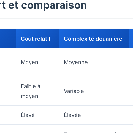
t et comparaison
Coût relatif
Complexité douanière
Moyen
Moyenne
Faible à
Variable
moyen
Élevé
Élevée