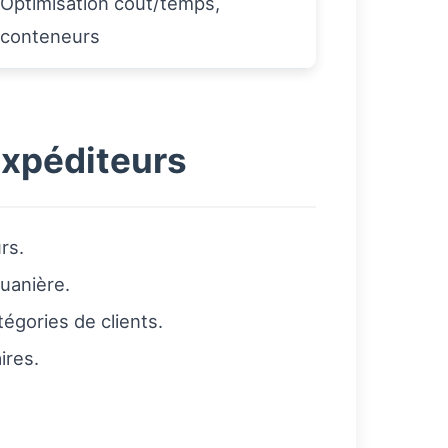
Optimisation coût/temps,
conteneurs
expéditeurs
rs.
uanière.
égories de clients.
ires.