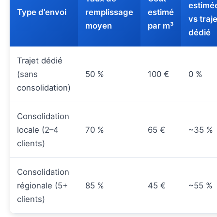
estimé
Type d’envoi
remplissage
estimé
vs traje
moyen
par m³
dédié
Trajet dédié
(sans
50 %
100 €
0 %
consolidation)
Consolidation
locale (2–4
70 %
65 €
~35 %
clients)
Consolidation
régionale (5+
85 %
45 €
~55 %
clients)