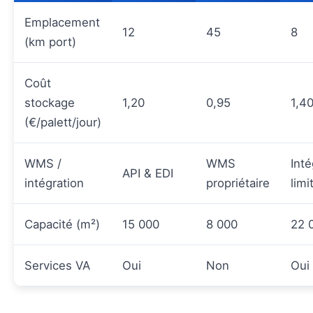
Emplacement
12
45
8
(km port)
Coût
stockage
1,20
0,95
1,4
(€/palett/jour)
WMS /
WMS
Inté
API & EDI
intégration
propriétaire
limi
Capacité (m²)
15 000
8 000
22 
Services VA
Oui
Non
Oui