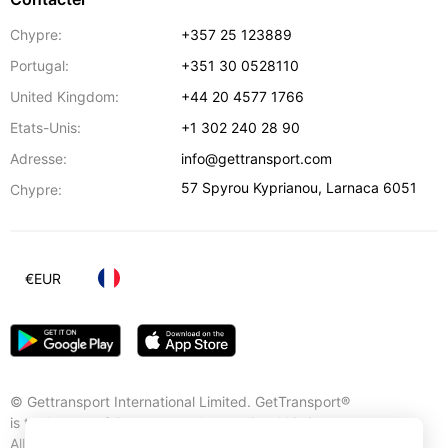
Chypre:
+357 25 123889
Portugal:
+351 30 0528110
United Kingdom:
+44 20 4577 1766
Etats-Unis:
+1 302 240 28 90
Adresse:
info@gettransport.com
57 Spyrou Kyprianou
,
Larnaca
6051
Chypre:
€
EUR
© Gettransport International Limited. GetTransport®
is trademark of Gettransport International Limited.
All rights reserved.