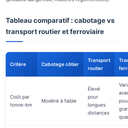
Tableau comparatif : cabotage vs
transport routier et ferroviaire
Transport
Tra
Critère
Cabotage côtier
routier
ferr
Vari
Élevé
ava
Coût par
pour
Modéré à faible
pou
tonne-km
longues
gra
distances
qua