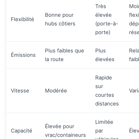
Très
Moi
Bonne pour
élevée
flex
Flexibilité
hubs côtiers
(porte-à-
dép
porte)
rés
Plus faibles que
Plus
Rel
Émissions
la route
élevées
faib
Rapide
sur
Vitesse
Modérée
Vari
courtes
distances
Limitée
Élevée pour
Capacité
par
Éle
vrac/containeurs