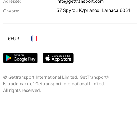
Adresse:
info@gettransport.com
57 Spyrou Kyprianou
,
Larnaca
6051
Chypre:
€
EUR
© Gettransport International Limited. GetTransport®
is trademark of Gettransport International Limited.
All rights reserved.