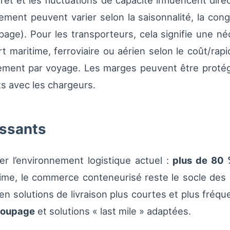
u fret et les fluctuations de capacité influencent dir
ement peuvent varier selon la saisonnalité, la cong
page). Pour les transporteurs, cela signifie une néce
ort maritime, ferroviaire ou aérien selon le coût/rap
ment par voyage. Les marges peuvent être protégé
ts avec les chargeurs.
essants
er l’environnement logistique actuel :
plus de 80
time, le commerce conteneurisé reste le socle de
n solutions de livraison plus courtes et plus fréq
roupage
et solutions « last mile » adaptées.