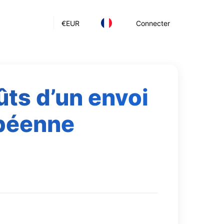
€
EUR
Connecter
ûts d’un envoi
opéenne