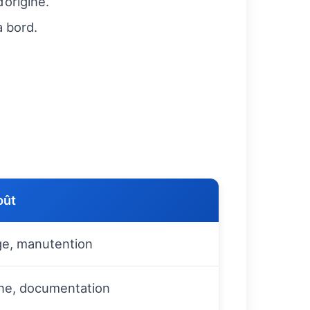
’origine.
 bord.
oût
e, manutention
ne, documentation