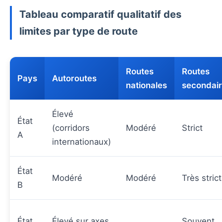
Tableau comparatif qualitatif des
limites par type de route
Routes
Routes
Pays
Autoroutes
nationales
secondai
Élevé
État
(corridors
Modéré
Strict
A
internationaux)
État
Modéré
Modéré
Très strict
B
État
Élevé sur axes
Souvent