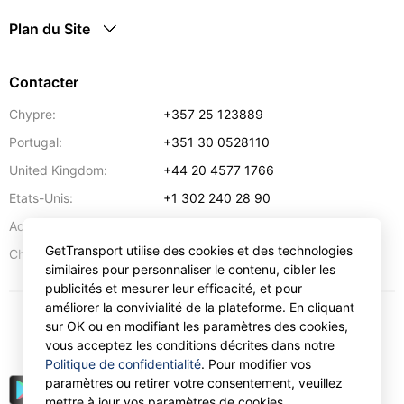
Plan du Site
Contacter
Chypre:
+357 25 123889
Portugal:
+351 30 0528110
United Kingdom:
+44 20 4577 1766
Etats-Unis:
+1 302 240 28 90
Adresse:
info@gettransport.com
GetTransport utilise des cookies et des technologies
57 Spyrou Kyprianou
,
Larnaca
6051
Chypre:
similaires pour personnaliser le contenu, cibler les
publicités et mesurer leur efficacité, et pour
améliorer la convivialité de la plateforme. En cliquant
sur OK ou en modifiant les paramètres des cookies,
€
EUR
vous acceptez les conditions décrites dans notre
Politique de confidentialité
. Pour modifier vos
paramètres ou retirer votre consentement, veuillez
mettre à jour vos paramètres de cookies.