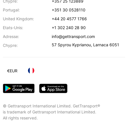
Chypre:
+357 25 123889
Portugal:
+351 30 0528110
United Kingdom:
+44 20 4577 1766
Etats-Unis:
+1 302 240 28 90
Adresse:
info@gettransport.com
57 Spyrou Kyprianou
,
Larnaca
6051
Chypre:
€
EUR
© Gettransport International Limited. GetTransport®
is trademark of Gettransport International Limited.
All rights reserved.