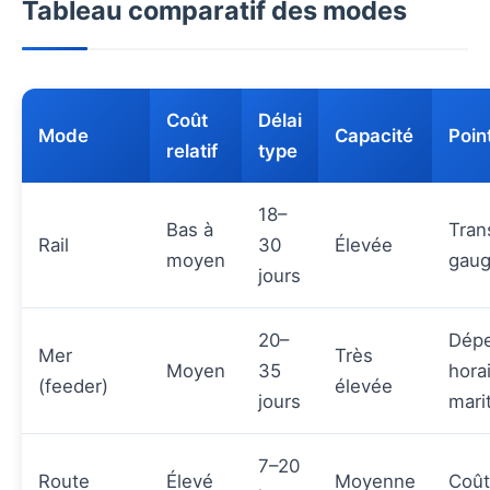
Tableau comparatif des modes
Coût
Délai
Mode
Capacité
Poin
relatif
type
18–
Bas à
Tran
Rail
30
Élevée
moyen
gau
jours
20–
Dépe
Mer
Très
Moyen
35
hora
(feeder)
élevée
jours
mari
7–20
Route
Élevé
Moyenne
Coût 