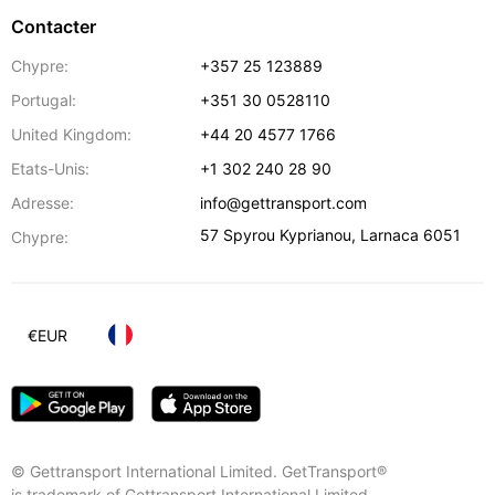
Contacter
Chypre:
+357 25 123889
Portugal:
+351 30 0528110
United Kingdom:
+44 20 4577 1766
Etats-Unis:
+1 302 240 28 90
Adresse:
info@gettransport.com
57 Spyrou Kyprianou
,
Larnaca
6051
Chypre:
€
EUR
© Gettransport International Limited. GetTransport®
is trademark of Gettransport International Limited.