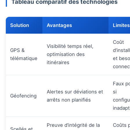
Tableau comparatif des technologies
Solution
Avantages
Limites
Coût
Visibilité temps réel,
GPS &
d’instal
optimisation des
télématique
et beso
itinéraires
connect
Faux po
Alertes sur déviations et
si
Géofencing
arrêts non planifiés
configu
inadap
Preuve d’intégrité de la
Coûts 
Scellés et