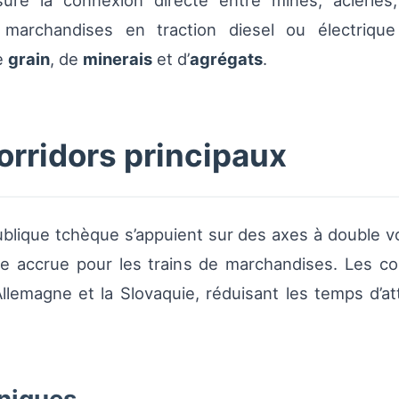
ure la connexion directe entre mines, aciéries, 
 marchandises en traction diesel ou électrique
e
grain
, de
minerais
et d’
agrégats
.
corridors principaux
ublique tchèque s’appuient sur des axes à double 
 accrue pour les trains de marchandises. Les corri
l’Allemagne et la Slovaquie, réduisant les temps d’a