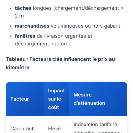
tâches
longues (chargement/déchargement >
2 h)
marchandises
volumineuses ou hors gabarit
fenêtres
de livraison urgentes et
déchargement nocturne
Tableau : Facteurs clés influençant le prix au
kilomètre
Impact
Mesure
Facteur
sur le
d’atténuation
coût
Indexation tarifaire,
Carburant
Élevé
véhicules économes