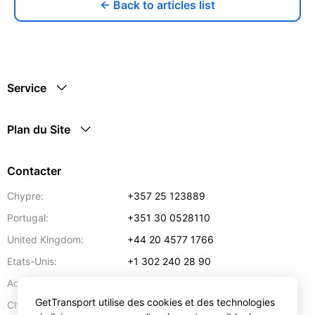
← Back to articles list
Service
Plan du Site
Contacter
Chypre:
+357 25 123889
Portugal:
+351 30 0528110
United Kingdom:
+44 20 4577 1766
Etats-Unis:
+1 302 240 28 90
Adresse:
info@gettransport.com
GetTransport utilise des cookies et des technologies
57 Spyrou Kyprianou
,
Larnaca
6051
Chypre: