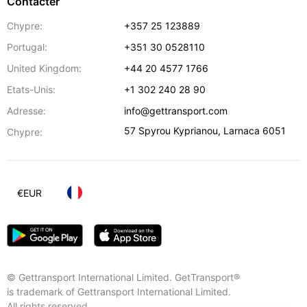
Contacter
Chypre:
+357 25 123889
Portugal:
+351 30 0528110
United Kingdom:
+44 20 4577 1766
Etats-Unis:
+1 302 240 28 90
Adresse:
info@gettransport.com
57 Spyrou Kyprianou
,
Larnaca
6051
Chypre:
€
EUR
© Gettransport International Limited. GetTransport®
is trademark of Gettransport International Limited.
All rights reserved.