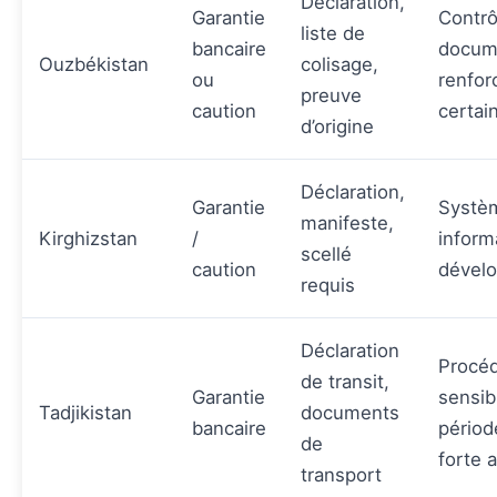
Déclaration,
Garantie
Contrô
liste de
bancaire
docum
Ouzbékistan
colisage,
ou
renfor
preuve
caution
certai
d’origine
Déclaration,
Garantie
Systè
manifeste,
Kirghizstan
/
inform
scellé
caution
dével
requis
Déclaration
Procé
de transit,
Garantie
sensib
Tadjikistan
documents
bancaire
périod
de
forte a
transport