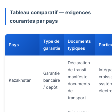
Tableau comparatif — exigences
courantes par pays
Type de
Documents
Pays
Partic
garantie
typiques
Déclaration
de transit,
Intégr
Garantie
manifeste,
croiss
Kazakhstan
bancaire
documents
systè
/ dépôt
de
électr
transport