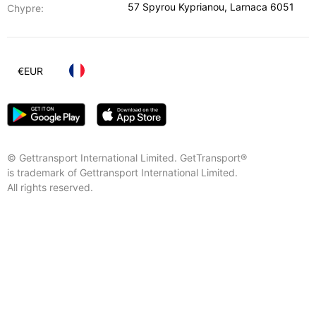
57 Spyrou Kyprianou
,
Larnaca
6051
Chypre:
€
EUR
© Gettransport International Limited. GetTransport®
is trademark of Gettransport International Limited.
All rights reserved.