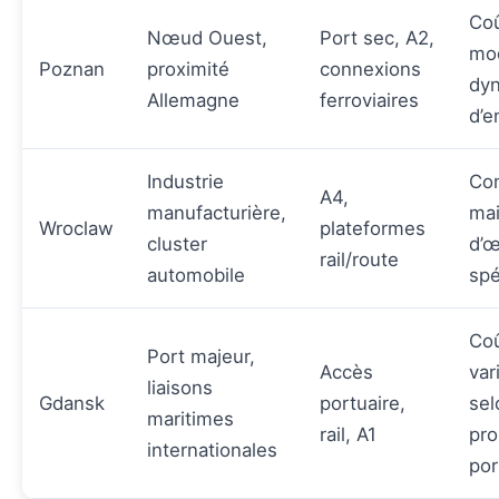
Co
Nœud Ouest,
Port sec, A2,
mo
Poznan
proximité
connexions
dy
Allemagne
ferroviaires
d’e
Industrie
Com
A4,
manufacturière,
ma
Wroclaw
plateformes
cluster
d’
rail/route
automobile
spé
Co
Port majeur,
Accès
var
liaisons
Gdansk
portuaire,
sel
maritimes
rail, A1
pro
internationales
por