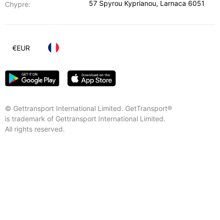
57 Spyrou Kyprianou
,
Larnaca
6051
Chypre:
€
EUR
© Gettransport International Limited. GetTransport®
is trademark of Gettransport International Limited.
All rights reserved.