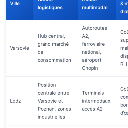
Ville
& m
logistiques
multimodal
d’
Autoroutes
Co
Hub central,
A2,
sup
grand marché
ferroviaire
Varsovie
mai
de
national,
dis
consommation
aéroport
RH
Chopin
Position
Co
centrale entre
Terminals
com
Lodz
Varsovie et
intermodaux,
bo
Poznan, zones
accès A2
d’
industrielles