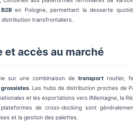
, combinés aux plateformes ferroviaires de Varsov
n
B2B
en Pologne, permettant la desserte quotidi
istribution transfrontaliers.
e et accès au marché
ppuie sur une combinaison de
transport
routier, fe
t
grossistes
. Les hubs de distribution proches de P
nationales et les exportations vers l’Allemagne, la R
s plateformes de cross-docking sont généraleme
ses et la gestion des palettes.