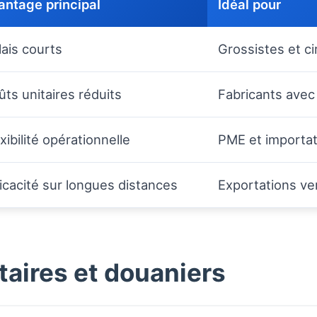
antage principal
Idéal pour
lais courts
Grossistes et c
ts unitaires réduits
Fabricants avec
xibilité opérationnelle
PME et importa
icacité sur longues distances
Exportations ver
aires et douaniers