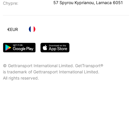
57 Spyrou Kyprianou
,
Larnaca
6051
Chypre:
€
EUR
© Gettransport International Limited. GetTransport®
is trademark of Gettransport International Limited.
All rights reserved.