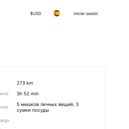
$
USD
Iniciar sesión
273 km
3h 52 min
yecto
5 мешков личных вещей, 3
envío
сумки посуды
carga