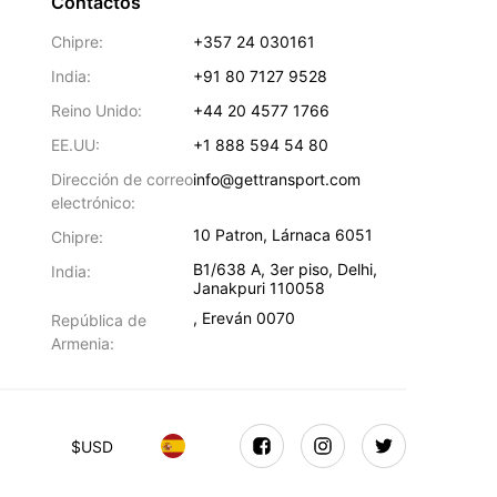
Contactos
Chipre:
+357 24 030161
India:
+91 80 7127 9528
Reino Unido:
+44 20 4577 1766
EE.UU:
+1 888 594 54 80
Dirección de correo
info@gettransport.com
electrónico:
10 Patron
,
Lárnaca
6051
Chipre:
B1/638 A, 3er piso
,
Delhi
,
India:
Janakpuri
110058
,
Ereván
0070
República de
Armenia:
$
USD