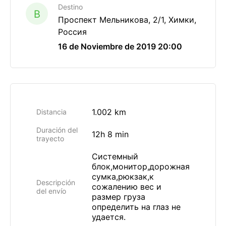
Destino
B
Проспект Мельникова, 2/1, Химки,
Россия
16 de Noviembre de 2019 20:00
1.002 km
Distancia
Duración del
12h 8 min
trayecto
Системный
блок,монитор,дорожная
сумка,рюкзак,к
Descripción
сожалению вес и
del envío
размер груза
определить на глаз не
удается.