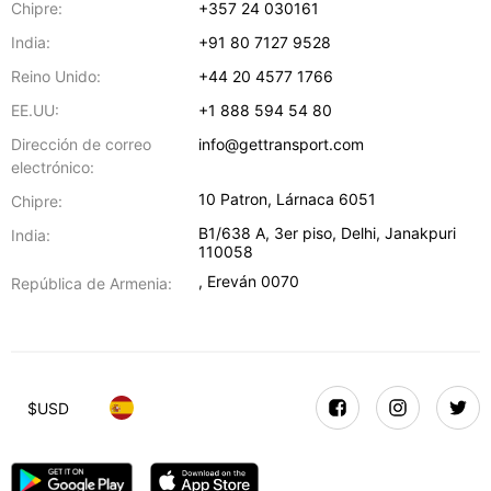
Chipre:
+357 24 030161
India:
+91 80 7127 9528
Reino Unido:
+44 20 4577 1766
EE.UU:
+1 888 594 54 80
Dirección de correo
info@gettransport.com
electrónico:
10 Patron
,
Lárnaca
6051
Chipre:
B1/638 A, 3er piso
,
Delhi
,
Janakpuri
India:
110058
,
Ereván
0070
República de Armenia:
$
USD