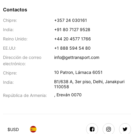
Contactos
Chipre:
+357 24 030161
India:
+91 80 7127 9528
Reino Unido:
+44 20 4577 1766
EE.UU:
+1 888 594 54 80
Dirección de correo
info@gettransport.com
electrónico:
10 Patron
,
Lárnaca
6051
Chipre:
B1/638 A, 3er piso
,
Delhi
,
Janakpuri
India:
110058
,
Ereván
0070
República de Armenia:
$
USD