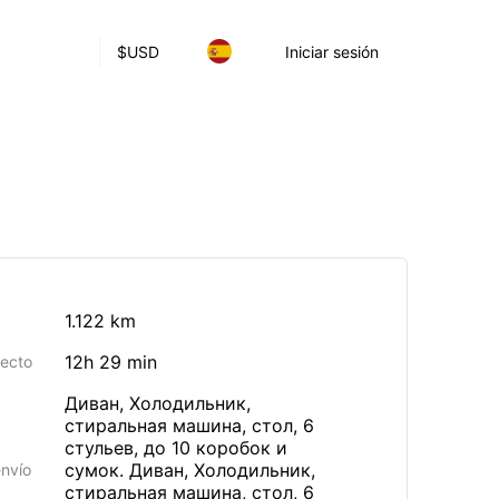
$
USD
Iniciar sesión
1.122 km
12h 29 min
yecto
Диван, Холодильник,
стиральная машина, стол, 6
стульев, до 10 коробок и
сумок. Диван, Холодильник,
envío
стиральная машина, стол, 6