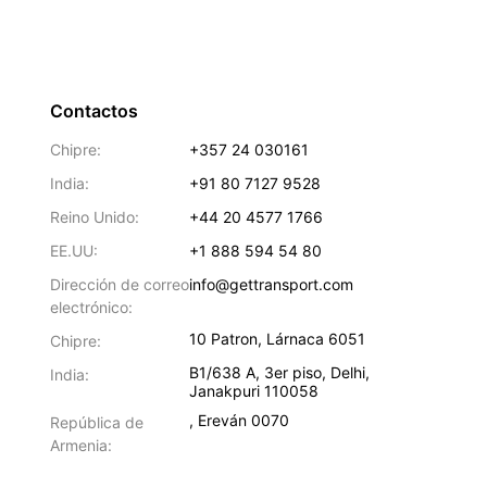
Contactos
Chipre:
+357 24 030161
India:
+91 80 7127 9528
Reino Unido:
+44 20 4577 1766
EE.UU:
+1 888 594 54 80
Dirección de correo
info@gettransport.com
electrónico:
10 Patron
,
Lárnaca
6051
Chipre:
B1/638 A, 3er piso
,
Delhi
,
India:
Janakpuri
110058
,
Ereván
0070
República de
Armenia: