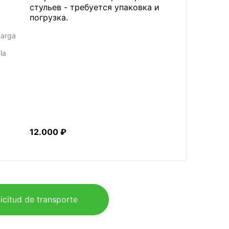
стульев - требуется упаковка и
погрузка.
carga
la
12.000 ₽
icitud de transporte