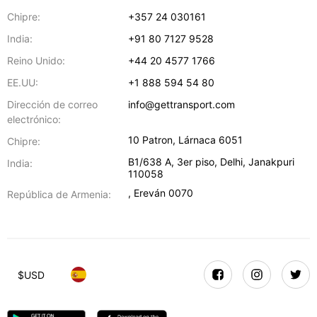
Chipre:
+357 24 030161
India:
+91 80 7127 9528
Reino Unido:
+44 20 4577 1766
EE.UU:
+1 888 594 54 80
Dirección de correo
info@gettransport.com
electrónico:
10 Patron
,
Lárnaca
6051
Chipre:
B1/638 A, 3er piso
,
Delhi
,
Janakpuri
India:
110058
,
Ereván
0070
República de Armenia:
$
USD