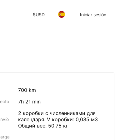
$
USD
Iniciar sesión
700 km
7h 21 min
yecto
2 коробки с численниками для
календаря. V коробки: 0,035 м3
envío
Общий вес: 50,75 кг
carga