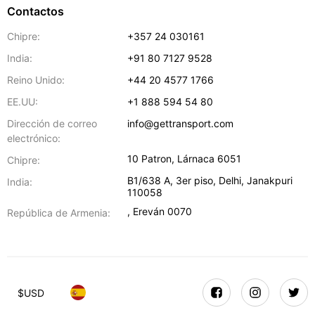
Contactos
Chipre:
+357 24 030161
India:
+91 80 7127 9528
Reino Unido:
+44 20 4577 1766
EE.UU:
+1 888 594 54 80
Dirección de correo
info@gettransport.com
electrónico:
10 Patron
,
Lárnaca
6051
Chipre:
B1/638 A, 3er piso
,
Delhi
,
Janakpuri
India:
110058
,
Ereván
0070
República de Armenia:
$
USD