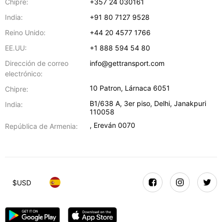
Chipre:
+357 24 030161
India:
+91 80 7127 9528
Reino Unido:
+44 20 4577 1766
EE.UU:
+1 888 594 54 80
Dirección de correo
info@gettransport.com
electrónico:
10 Patron
,
Lárnaca
6051
Chipre:
B1/638 A, 3er piso
,
Delhi
,
Janakpuri
India:
110058
,
Ereván
0070
República de Armenia:
$
USD