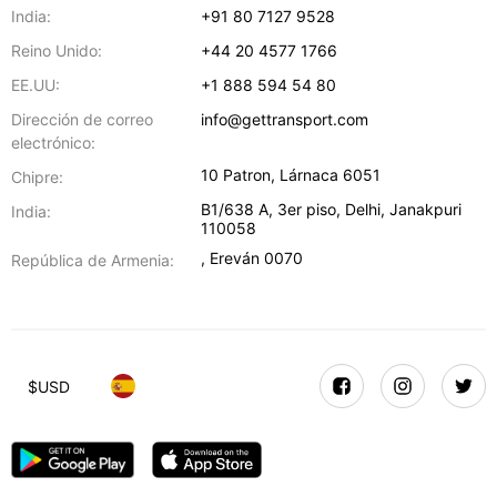
India:
+91 80 7127 9528
Reino Unido:
+44 20 4577 1766
EE.UU:
+1 888 594 54 80
Dirección de correo
info@gettransport.com
electrónico:
10 Patron
,
Lárnaca
6051
Chipre:
B1/638 A, 3er piso
,
Delhi
,
Janakpuri
India:
110058
,
Ereván
0070
República de Armenia:
$
USD