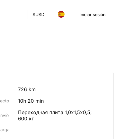
$
USD
Iniciar sesión
726 km
10h 20 min
yecto
Переходная плита 1,0х1,5х0,5;
envío
600 кг
carga