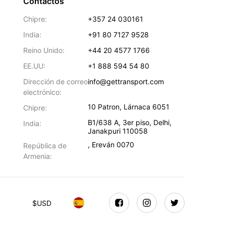
Contactos
Chipre:
+357 24 030161
India:
+91 80 7127 9528
Reino Unido:
+44 20 4577 1766
EE.UU:
+1 888 594 54 80
Dirección de correo
info@gettransport.com
electrónico:
10 Patron
,
Lárnaca
6051
Chipre:
B1/638 A, 3er piso
,
Delhi
,
India:
Janakpuri
110058
,
Ereván
0070
República de
Armenia:
$
USD