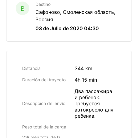
Destino
B
Сафоново, Смоленская область,
Россия
03 de Julio de 2020 04:30
344 km
Distancia
4h 15 min
Duración del trayecto
Два пассажира
и ребенок.
Требуется
Descripción del envío
автокресло для
ребенка.
Peso total de la carga
Volumen total de la