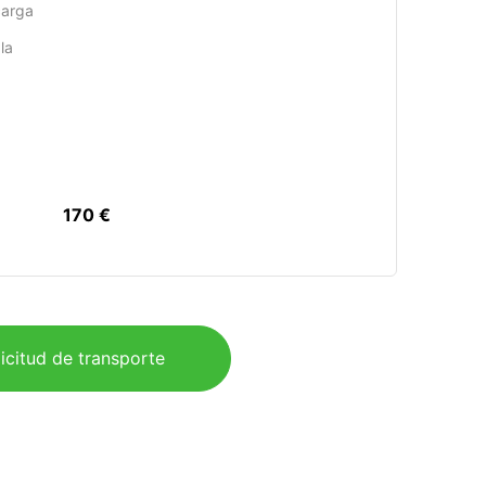
carga
la
170 €
icitud de transporte