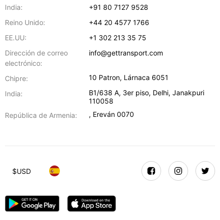
India:
+91 80 7127 9528
Reino Unido:
+44 20 4577 1766
EE.UU:
+1 302 213 35 75
Dirección de correo
info@gettransport.com
electrónico:
10 Patron
,
Lárnaca
6051
Chipre:
B1/638 A, 3er piso
,
Delhi
,
Janakpuri
India:
110058
,
Ereván
0070
República de Armenia:
$
USD