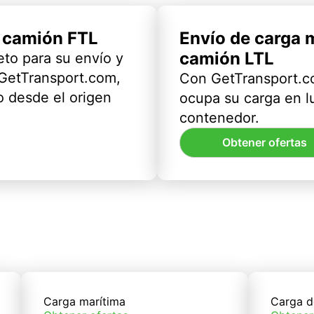
l camión FTL
Envío de carga 
camión LTL
eto para su envío y
 GetTransport.com,
Con GetTransport.co
 desde el origen
ocupa su carga en l
contenedor.
Obtener ofertas
Carga marítima
Carga d