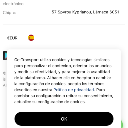
electrónico:
57 Spyrou Kyprianou
,
Lárnaca
6051
Chipre:
€
EUR
GetTransport utiliza cookies y tecnologías similares
para personalizar el contenido, orientar los anuncios
y medir su efectividad, y para mejorar la usabilidad
© Gettransport International Limited. GetTransport®
de la plataforma. Al hacer clic en Aceptar o cambiar
is trademark of Gettransport International Limited.
la configuración de cookies, acepta los términos
All rights reserved.
descritos en nuestra
Política de privacidad
. Para
cambiar su configuración o retirar su consentimiento,
actualice su configuración de cookies.
OK
AI