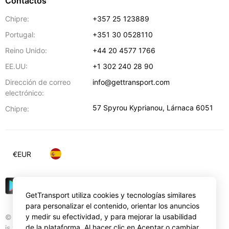
Contactos
Chipre:
+357 25 123889
Portugal:
+351 30 0528110
Reino Unido:
+44 20 4577 1766
EE.UU:
+1 302 240 28 90
Dirección de correo
info@gettransport.com
electrónico:
57 Spyrou Kyprianou
,
Lárnaca
6051
Chipre:
€
EUR
GetTransport utiliza cookies y tecnologías similares
para personalizar el contenido, orientar los anuncios
y medir su efectividad, y para mejorar la usabilidad
© Gettransport International Limited. GetTransport®
de la plataforma. Al hacer clic en Aceptar o cambiar
is trademark of Gettransport International Limited.