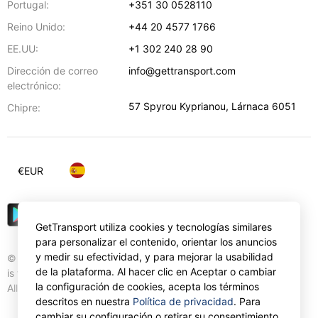
Portugal:
+351 30 0528110
Reino Unido:
+44 20 4577 1766
EE.UU:
+1 302 240 28 90
Dirección de correo
info@gettransport.com
electrónico:
57 Spyrou Kyprianou
,
Lárnaca
6051
Chipre:
€
EUR
GetTransport utiliza cookies y tecnologías similares
para personalizar el contenido, orientar los anuncios
y medir su efectividad, y para mejorar la usabilidad
© Gettransport International Limited. GetTransport®
de la plataforma. Al hacer clic en Aceptar o cambiar
is trademark of Gettransport International Limited.
la configuración de cookies, acepta los términos
All rights reserved.
descritos en nuestra
Política de privacidad
. Para
cambiar su configuración o retirar su consentimiento,